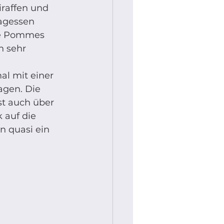
iraffen und 
agessen 
hre Pommes 
n sehr 
l mit einer 
gen. Die 
st auch über 
 auf die 
n quasi ein 