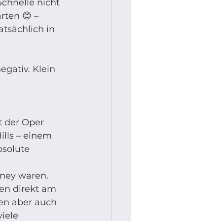
chnelle nicht 
ten 😊 – 
tsächlich in 
gativ. Klein 
t der Oper 
ills – einem 
bsolute 
ney waren. 
en direkt am 
en aber auch 
iele 