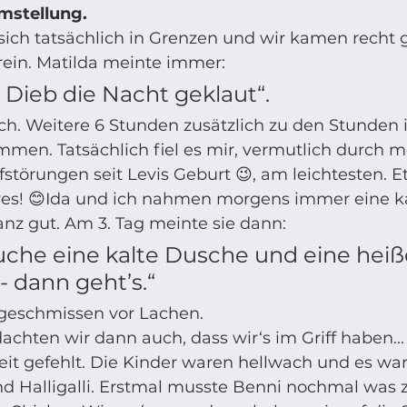
mstellung.
 sich tatsächlich in Grenzen und wir kamen recht g
in. Matilda meinte immer: 
 Dieb die Nacht geklaut“.
en. Tatsächlich fiel es mir, vermutlich durch m
störungen seit Levis Geburt 😉, am leichtesten. 
yes! 😊Ida und ich nahmen morgens immer eine k
nz gut. Am 3. Tag meinte sie dann: 
auche eine kalte Dusche und eine heiß
 dann geht’s.“ 
geschmissen vor Lachen.
chten wir dann auch, dass wir‘s im Griff haben... 
it gefehlt. Die Kinder waren hellwach und es war 
d Halligalli. Erstmal musste Benni nochmal was 