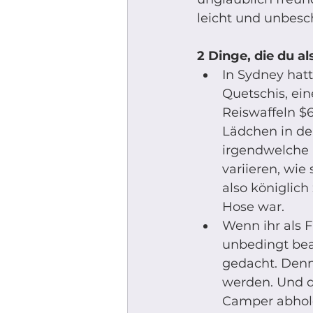
leicht und unbesch
2 Dinge, die du al
In Sydney hatt
Quetschis, ei
Reiswaffeln $
Lädchen in der
irgendwelche 
variieren, wie
also königlich
Hose war. 
Wenn ihr als F
unbedingt bea
gedacht. Denn…
werden. Und di
Camper abholen