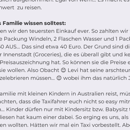
wert  zu reisen. 
s Familie wissen solltest: 
en wir den teuersten Einkauf ever. So zahlten wir f
ne Packung Windeln, 2 Flaschen Wasser und 1 Pac
60 AUS… Das sind etwa 40 Euro. Der Grund sind di
 Innenstadt (Groceries), die es überall gibt und ke
Preisauszeichnung hat. So können sie die Preise e
 sie wollen. Also Obacht 😊 Levi hat seine arschteu
 zelebrieren müssen… 😊 wobei ihm das natürlich 
amilie mit kleinen Kindern in Australien reist, müs
chten, dass die Taxifahrer euch nicht so easy mi
 Kinder dürfen nur mit Kindersitz bzw. Babysitz t
esen hat kaum einer dabei. So erging es uns, als
 wollten. Hätten wir mal ein Taxi vorbestellt. Ab