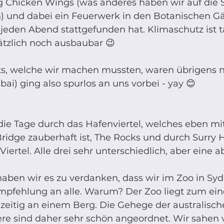
0g Chicken Wings (was anderes haben wir auf die S
) und dabei ein Feuerwerk in den Botanischen Gär
jeden Abend stattgefunden hat. Klimaschutz ist ta
ätzlich noch ausbaubar 😉
s, welche wir machen mussten, waren übrigens ne
bai) ging also spurlos an uns vorbei - yay 😊
die Tage durch das Hafenviertel, welches eben mi
idge zauberhaft ist, The Rocks und durch Surry H
Viertel. Alle drei sehr unterschiedlich, aber eine a
aben wir es zu verdanken, dass wir im Zoo in Syd
pfehlung an alle. Warum? Der Zoo liegt zum ein
zeitig an einem Berg. Die Gehege der australisch
ere sind daher sehr schön angeordnet. Wir sahen v