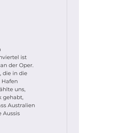
 
iertel ist 
an der Oper. 
die in die 
 Hafen 
hlte uns, 
k gehabt, 
ss Australien 
e Aussis 