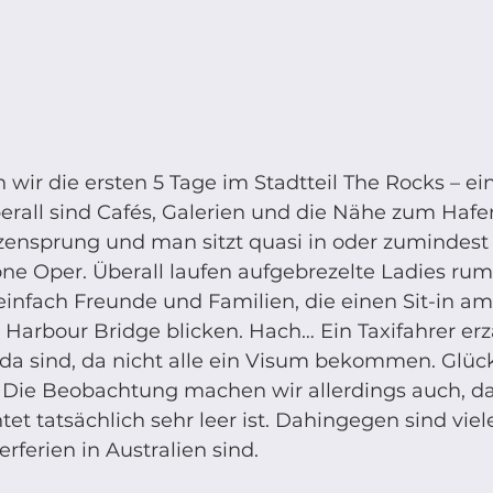
 wir die ersten 5 Tage im Stadtteil The Rocks – ein
berall sind Cafés, Galerien und die Nähe zum Hafenv
tzensprung und man sitzt quasi in oder zumindest 
e Oper. Überall laufen aufgebrezelte Ladies rum, 
einfach Freunde und Familien, die einen Sit-in am
Harbour Bridge blicken. Hach… Ein Taxifahrer erzä
 da sind, da nicht alle ein Visum bekommen. Glüc
 Die Beobachtung machen wir allerdings auch, da
tet tatsächlich sehr leer ist. Dahingegen sind viel
rferien in Australien sind. 