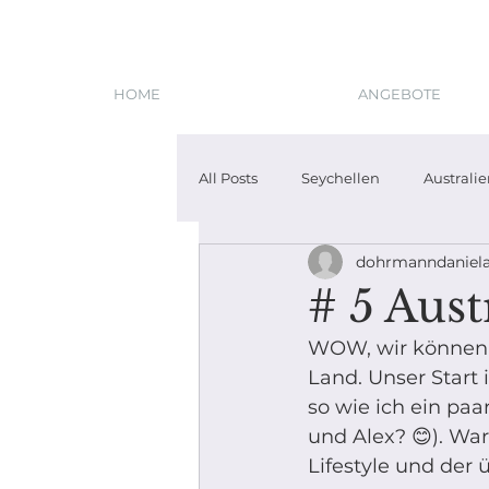
HOME
ANGEBOTE
All Posts
Seychellen
Australi
dohrmanndaniel
# 5 Aust
WOW, wir können e
Land. Unser Start 
so wie ich ein paa
und Alex? 😊). War
Lifestyle und der