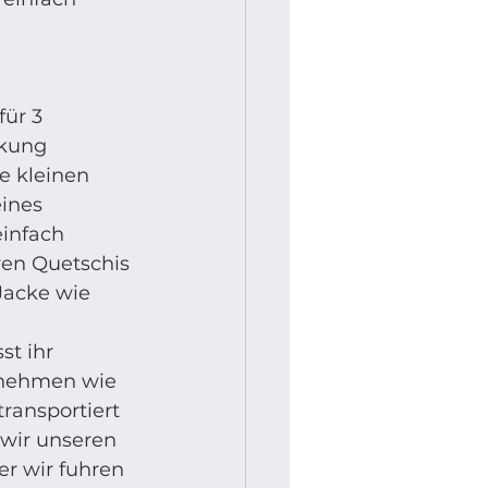
ür 3 
kung 
e kleinen 
ines 
infach 
ren Quetschis 
Jacke wie 
st ihr 
tnehmen wie 
ransportiert 
 wir unseren 
er wir fuhren 