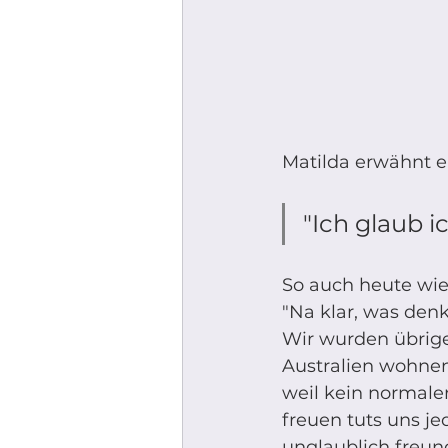
Matilda erwähnt e
"Ich glaub i
So auch heute wied
"Na klar, was den
Wir wurden übrige
Australien wohnen 
weil kein normaler
freuen tuts uns je
unglaublich freu