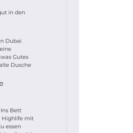
ut in den 
eine 
Etwas Gutes 
alte Dusche 
e 
Ins Bett 
Highlife mit 
zu essen 