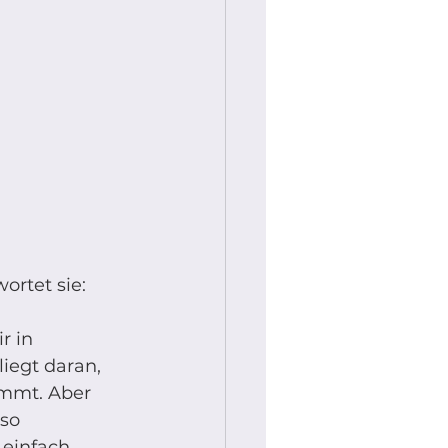
ortet sie: 
r in 
iegt daran, 
ommt. Aber 
so 
einfach 