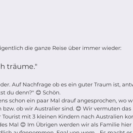
igentlich die ganze Reise über immer wieder: 
ch träume." 
er. Auf Nachfrage ob es ein guter Traum ist, antw
kst du denn?" 😊 Schön.
ns schon ein paar Mal drauf angesprochen, wo wi
bzw. ob wir Australier sind. 😊 Wir vermuten das l
 Tourist mit 3 kleinen Kindern nach Australien k
des Mal 😊 Im Übrigen werden wir als Familie hier 
ndlich aufgenommen. Egal von wem… Es macht es 