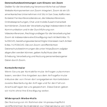
Datenschutzbestimmungen zum Einsatz von Zoom
Die/der für die Verarbeitung Verantwortliche hat auf dieser
Website Komponenten von Zoom integriert. Zoom ist ein US-
amerikanisches Unternehmen mit Sitz in San Jose, Kalifornien.
Es bietet Fernkonferenzdienste an, die Videokonferenzen,
Onlinebesprechungen, Chat und mobile Zusammenarbeit
kombinieren. Zweck der Verarbeitung liegt insbesondere in der
Kommunikation und in der Durchführung von
Videokonferenzen, Rechtsgrundlagen für die Verarbeitung bei
Zoom ist insbesondere eine Einwilligung nach Artikel 6 Abs. 1 S.
1a DSGVO, beziehungsweise berechtigte Interessen nach Artikel
6 Abs. 1 S.1f DSGVO. Die von Zoom veröffentlichten
Datenschutzbestimmungen die unter
https://zoom.os/gdpr
abgerufen werden können, geben Aufschluss über die
Erhebung, Verarbeitung und Nutzung personenbezogener
Daten durch Zoom.
Kontaktformular
Wenn Sie uns per Kontaktformular Anfragen zukommen
lassen, werden Ihre Angaben aus dem Anfrageformular
inklusive der von Ihnen dort angegebenen Kontaktdaten
zwecks Bearbeitung der Anfrage und für den Fall von
Anschlussfragen bei uns gespeichert. Diese Daten geben
wir nicht ohne Ihre Einwilligung weiter.
Widerspruch Werbe-Mails
Der Nutzung von im Rahmen der Impressumspflicht
veröffentlichten Kontaktdaten zur Übersendung von nicht