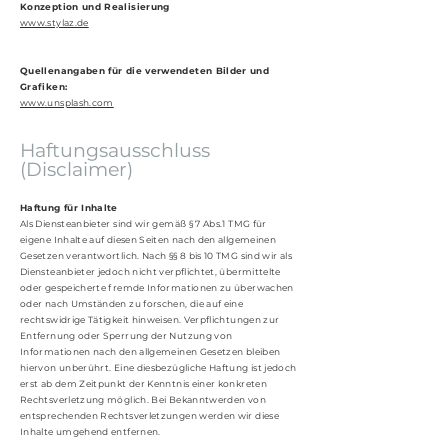
Konzeption und Realisierung
www.stylaz.de
Quellenangaben für die verwendeten Bilder und
Grafiken:
www.unsplash.com
Haftungsausschluss
(Disclaimer)
Haftung für Inhalte
Als Diensteanbieter sind wir gemäß § 7 Abs.1 TMG für
eigene Inhalte auf diesen Seiten nach den allgemeinen
Gesetzen verantwortlich. Nach §§ 8 bis 10 TMG sind wir als
Diensteanbieter jedoch nicht verpflichtet, übermittelte
oder gespeicherte fremde Informationen zu überwachen
oder nach Umständen zu forschen, die auf eine
rechtswidrige Tätigkeit hinweisen. Verpflichtungen zur
Entfernung oder Sperrung der Nutzung von
Informationen nach den allgemeinen Gesetzen bleiben
hiervon unberührt. Eine diesbezügliche Haftung ist jedoch
erst ab dem Zeitpunkt der Kenntnis einer konkreten
Rechtsverletzung möglich. Bei Bekanntwerden von
entsprechenden Rechtsverletzungen werden wir diese
Inhalte umgehend entfernen.