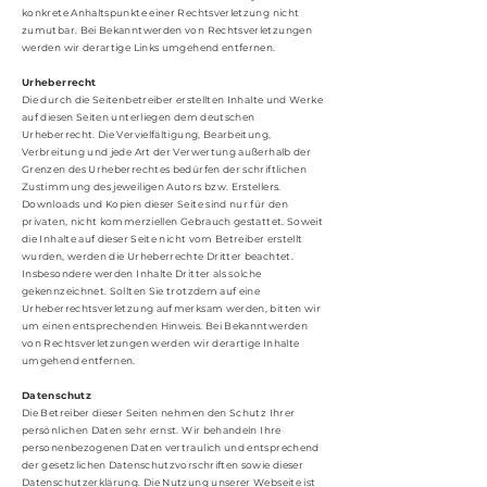
konkrete Anhaltspunkte einer Rechtsverletzung nicht
zumutbar. Bei Bekanntwerden von Rechtsverletzungen
werden wir derartige Links umgehend entfernen.
Urheberrecht
Die durch die Seitenbetreiber erstellten Inhalte und Werke
auf diesen Seiten unterliegen dem deutschen
Urheberrecht. Die Vervielfältigung, Bearbeitung,
Verbreitung und jede Art der Verwertung außerhalb der
Grenzen des Urheberrechtes bedürfen der schriftlichen
Zustimmung des jeweiligen Autors bzw. Erstellers.
Downloads und Kopien dieser Seite sind nur für den
privaten, nicht kommerziellen Gebrauch gestattet. Soweit
die Inhalte auf dieser Seite nicht vom Betreiber erstellt
wurden, werden die Urheberrechte Dritter beachtet.
Insbesondere werden Inhalte Dritter als solche
gekennzeichnet. Sollten Sie trotzdem auf eine
Urheberrechtsverletzung aufmerksam werden, bitten wir
um einen entsprechenden Hinweis. Bei Bekanntwerden
von Rechtsverletzungen werden wir derartige Inhalte
umgehend entfernen.
Datenschutz
Die Betreiber dieser Seiten nehmen den Schutz Ihrer
persönlichen Daten sehr ernst. Wir behandeln Ihre
personenbezogenen Daten vertraulich und entsprechend
der gesetzlichen Datenschutzvorschriften sowie dieser
Datenschutzerklärung. Die Nutzung unserer Webseite ist