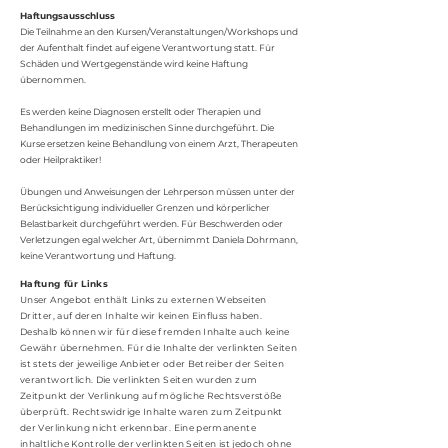
Haftungsausschluss
Die Teilnahme an den Kursen/Veranstaltungen/Workshops und
der Aufenthalt findet auf eigene Verantwortung statt. Für
Schäden und Wertgegenstände wird keine Haftung
übernommen.
Es werden keine Diagnosen erstellt oder Therapien und
Behandlungen im medizinischen Sinne durchgeführt. Die
Kurse ersetzen keine Behandlung von einem Arzt, Therapeuten
oder Heilpraktiker!
Übungen und Anweisungen der Lehrperson müssen unter der
Berücksichtigung individueller Grenzen und körperlicher
Belastbarkeit durchgeführt werden. Für Beschwerden oder
Verletzungen egal welcher Art, übernimmt Daniela Dohrmann,
keine Verantwortung und Haftung.
Haftung für Links
Unser Angebot enthält Links zu externen Webseiten
Dritter, auf deren Inhalte wir keinen Einfluss haben.
Deshalb können wir für diese fremden Inhalte auch keine
Gewähr übernehmen. Für die Inhalte der verlinkten Seiten
ist stets der jeweilige Anbieter oder Betreiber der Seiten
verantwortlich. Die verlinkten Seiten wurden zum
Zeitpunkt der Verlinkung auf mögliche Rechtsverstöße
überprüft. Rechtswidrige Inhalte waren zum Zeitpunkt
der Verlinkung nicht erkennbar. Eine permanente
inhaltliche Kontrolle der verlinkten Seiten ist jedoch ohne