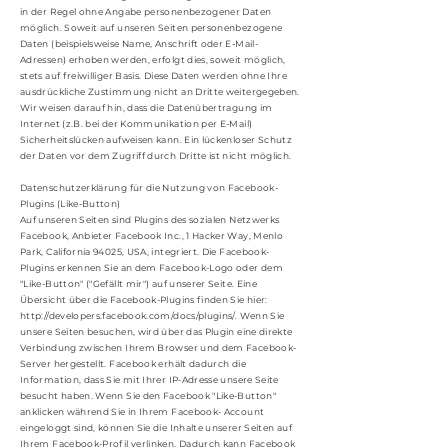
in der Regel ohne Angabe personenbezogener Daten
möglich. Soweit auf unseren Seiten personenbezogene
Daten (beispielsweise Name, Anschrift oder E-Mail-
Adressen) erhoben werden, erfolgt dies, soweit möglich,
stets auf freiwilliger Basis. Diese Daten werden ohne Ihre
ausdrückliche Zustimmung nicht an Dritte weitergegeben.
Wir weisen darauf hin, dass die Datenübertragung im
Internet (z.B. bei der Kommunikation per E-Mail)
Sicherheitslücken aufweisen kann. Ein lückenloser Schutz
der Daten vor dem Zugriff durch Dritte ist nicht möglich.
Datenschutzerklärung für die Nutzung von Facebook-
Plugins (Like-Button)
Auf unseren Seiten sind Plugins des sozialen Netzwerks
Facebook, Anbieter Facebook Inc., 1 Hacker Way, Menlo
Park, California 94025, USA, integriert. Die Facebook-
Plugins erkennen Sie an dem Facebook-Logo oder dem
"Like-Button" ("Gefällt mir") auf unserer Seite. Eine
Übersicht über die Facebook-Plugins finden Sie hier:
http://developers.facebook.com/docs/plugins/.
Wenn Sie
unsere Seiten besuchen, wird über das Plugin eine direkte
Verbindung zwischen Ihrem Browser und dem Facebook-
Server hergestellt. Facebook erhält dadurch die
Information, dass Sie mit Ihrer IP-Adresse unsere Seite
besucht haben. Wenn Sie den Facebook "Like-Button"
anklicken während Sie in Ihrem Facebook- Account
eingeloggt sind, können Sie die Inhalte unserer Seiten auf
Ihrem Facebook-Profil verlinken. Dadurch kann Facebook