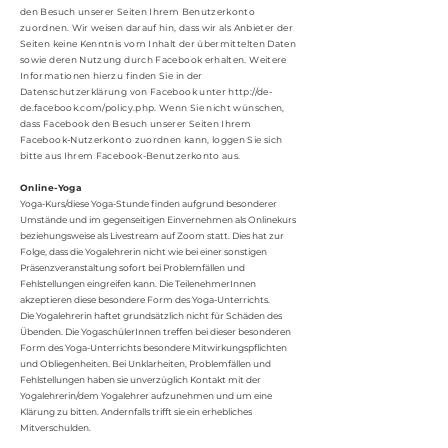
den Besuch unserer Seiten Ihrem Benutzerkonto
zuordnen. Wir weisen darauf hin, dass wir als Anbieter der
Seiten keine Kenntnis vom Inhalt der übermittelten Daten
sowie deren Nutzung durch Facebook erhalten. Weitere
Informationen hierzu finden Sie in der
Datenschutzerklärung von Facebook unter
http://de-
de.facebook.com/policy.php.
Wenn Sie nicht wünschen,
dass Facebook den Besuch unserer Seiten Ihrem
Facebook-Nutzerkonto zuordnen kann, loggen Sie sich
bitte aus Ihrem Facebook-Benutzerkonto aus.
Online-Yoga
Yoga-Kurs/diese Yoga-Stunde finden aufgrund besonderer
Umstände und im gegenseitigen Einvernehmen als Onlinekurs
beziehungsweise als Livestream auf Zoom statt. Dies hat zur
Folge, dass die Yogalehrerin nicht wie bei einer sonstigen
Präsenzveranstaltung sofort bei Problemfällen und
Fehlstellungen eingreifen kann. Die TeilenehmerInnen
akzeptieren diese besondere Form des Yoga-Unterrichts.
Die Yogalehrerin haftet grundsätzlich nicht für Schäden des
Übenden. Die YogaschülerInnen treffen bei dieser besonderen
Form des Yoga-Unterrichts besondere Mitwirkungspflichten
und Obliegenheiten. Bei Unklarheiten, Problemfällen und
Fehlstellungen haben sie unverzüglich Kontakt mit der
Yogalehrerin/dem Yogalehrer aufzunehmen und um eine
Klärung zu bitten. Andernfalls trifft sie ein erhebliches
Mitverschulden.