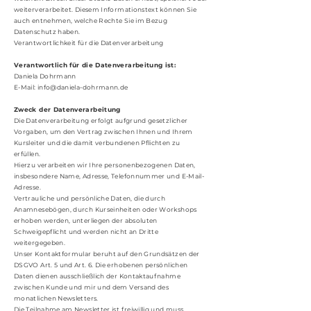
weiterverarbeitet. Diesem Informationstext können Sie
auch entnehmen, welche Rechte Sie im Bezug
Datenschutz haben.
Verantwortlichkeit für die Datenverarbeitung
Verantwortlich für die Datenverarbeitung ist:
Daniela Dohrmann
E-Mail: info@daniela-dohrmann.de
Zweck der Datenverarbeitung
Die Datenverarbeitung erfolgt aufgrund gesetzlicher
Vorgaben, um den Vertrag zwischen Ihnen und Ihrem
Kursleiter und die damit verbundenen Pflichten zu
erfüllen.
Hierzu verarbeiten wir Ihre personenbezogenen Daten,
insbesondere Name, Adresse, Telefonnummer und E-Mail-
Adresse.
Vertrauliche und persönliche Daten, die durch
Anamnesebögen, durch Kurseinheiten oder Workshops
erhoben werden, unterliegen der absoluten
Schweigepflicht und werden nicht an Dritte
weitergegeben.
Unser Kontaktformular beruht auf den Grundsätzen der
DSGVO Art. 5 und Art. 6. Die erhobenen persönlichen
Daten dienen ausschließlich der Kontaktaufnahme
zwischen Kunde und mir und dem Versand des
monatlichen Newsletters.
Die Teilnahme am Newsletter ist freiwillig und muss