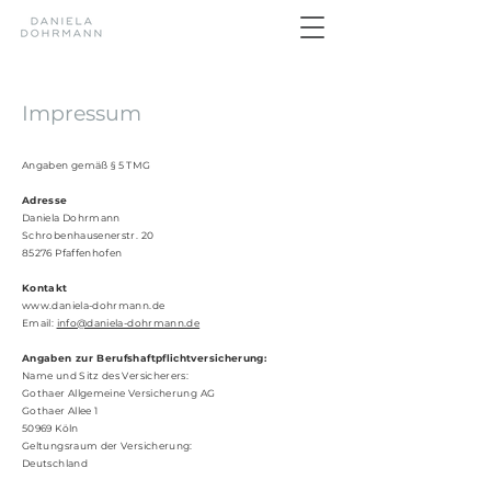
Impressum
Angaben gemäß § 5 TMG
Adresse
Daniela Dohrmann
Schrobenhausenerstr. 20
85276 Pfaffenhofen
Kontakt
www.daniela-dohrmann.de
Email:
info@daniela-dohrmann.de
Angaben zur Berufshaftpflichtversicherung:
Name und Sitz des Versicherers:
Gothaer Allgemeine Versicherung AG
Gothaer Allee 1
50969 Köln
Geltungsraum der Versicherung:
Deutschland