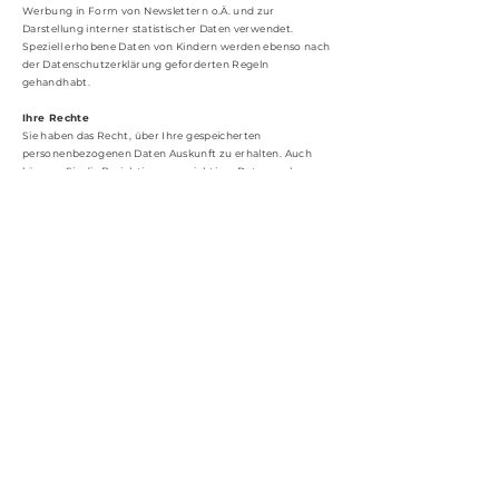
Werbung in Form von Newslettern o.Ä. und zur
Darstellung interner statistischer Daten verwendet.
Speziell erhobene Daten von Kindern werden ebenso nach
der Datenschutzerklärung geforderten Regeln
gehandhabt.
Ihre Rechte
Sie haben das Recht, über Ihre gespeicherten
personenbezogenen Daten Auskunft zu erhalten. Auch
können Sie die Berichtigung unrichtiger Daten verlangen.
Darüber hinaus steht Ihnen nach Vertragsablauf das Recht
auf Löschung der Daten, das Recht auf Einschränkung der
Datenverarbeitung sowie das Recht auf
Datenübertragbarkeit zu.
Die Verarbeitung Ihrer Daten erfolgt auf Basis gesetzlicher
Regelungen.
Rechtliche Grundlagen
Rechtsgrundlage für die Verarbeitung Ihrer Daten DSGVO
in Verbindung mit dem Bundesdatenschutzgesetz. Sollten
Sie Fragen haben, können Sie sich gerne jederzeit an uns
wenden.
AGBs
Die nachfolgenden Vertragsbedingungen gelten für die
Angebote von Daniela Dohrmann