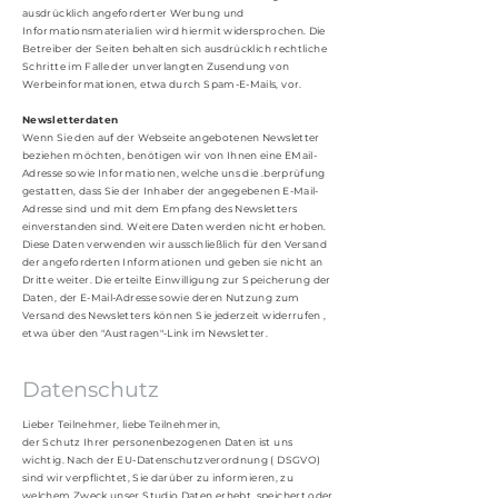
ausdrücklich angeforderter Werbung und
Informationsmaterialien wird hiermit widersprochen. Die
Betreiber der Seiten behalten sich ausdrücklich rechtliche
Schritte im Falle der unverlangten Zusendung von
Werbeinformationen, etwa durch Spam-E-Mails, vor.
Newsletterdaten
Wenn Sie den auf der Webseite angebotenen Newsletter
beziehen möchten, benötigen wir von Ihnen eine EMail-
Adresse sowie Informationen, welche uns die .berprüfung
gestatten, dass Sie der Inhaber der angegebenen E-Mail-
Adresse sind und mit dem Empfang des Newsletters
einverstanden sind. Weitere Daten werden nicht erhoben.
Diese Daten verwenden wir ausschließlich für den Versand
der angeforderten Informationen und geben sie nicht an
Dritte weiter. Die erteilte Einwilligung zur Speicherung der
Daten, der E-Mail-Adresse sowie deren Nutzung zum
Versand des Newsletters können Sie jederzeit widerrufen ,
etwa über den "Austragen"-Link im Newsletter.
Datenschutz
Lieber Teilnehmer, liebe Teilnehmerin,
der Schutz Ihrer personenbezogenen Daten ist uns
wichtig. Nach der EU-Datenschutzverordnung ( DSGVO)
sind wir verpflichtet, Sie darüber zu informieren, zu
welchem Zweck unser Studio Daten erhebt, speichert oder