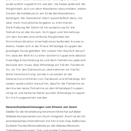
ausdrücklich zugestimmt werden. Sie haben jederzeit die
Möglichkeit, sich von dem Newsletter abzumelden, indem
Sie den Abmeldebutton am Ende des Newsletters
betätigen. Der Newsletter dient ausschließlich dazu, Sie
über mein monatliches Angebot zu informieren.
Die Erhebung der Daten ist Voraussetzung für die
Teilnahme an den Kursen, Vorträgen und Workshops.
Um den Kunden eine einfache Möglichkeit der
Terminkoordination innerhalb eines laufenden Kurses zu
bieten, haben sich in der Praxis WhatsApp-Gruppen der
jeweiligen Kurse gebildet. Wir weisen hier deutlich darauf
hin, dass der Beitritt zu einer solchen Gruppe eine absolut
freiwillige Entscheidung ist und dem Teilnehmer jederzeit
bewusst sein muss, dass WhatsApp ein Teil der Facebook
Inc. ist. Für den Datenschutz übernehmen wir hierfür
keine Verantwortung, sondern verweisen an die
Datenschutzrichtlinien von Facebook und WhatsApp. Wir
weisen ausdrücklich darauf hin, dass für die Teilnahme an
den Kursen keine Teilnahme an den WhatsApp-Gruppen
nötig ist und keinerlei Daten aus den WhatsApp-Gruppen
für mich ausgewertet werden.
Datenschutzbestimmungen zum Einsatz von Zoom
Die/der für die Verarbeitung Verantwortliche hat auf dieser
Website Komponenten von Zoom integriert. Zoom ist ein US-
amerikanisches Unternehmen mit Sitz in San Jose, Kalifornien.
Es bietet Fernkonferenzdienste an, die Videokonferenzen,
Onlinebesprechungen, Chat und mobile Zusammenarbeit