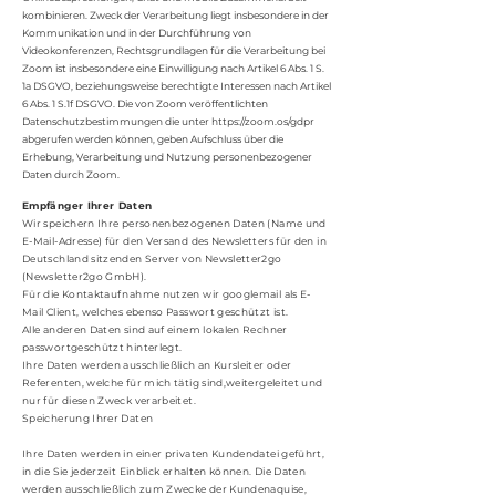
kombinieren. Zweck der Verarbeitung liegt insbesondere in der
Kommunikation und in der Durchführung von
Videokonferenzen, Rechtsgrundlagen für die Verarbeitung bei
Zoom ist insbesondere eine Einwilligung nach Artikel 6 Abs. 1 S.
1a DSGVO, beziehungsweise berechtigte Interessen nach Artikel
6 Abs. 1 S.1f DSGVO. Die von Zoom veröffentlichten
Datenschutzbestimmungen die unter
https://zoom.os/gdpr
abgerufen werden können, geben Aufschluss über die
Erhebung, Verarbeitung und Nutzung personenbezogener
Daten durch Zoom.
Empfänger Ihrer Daten
Wir speichern Ihre personenbezogenen Daten (Name und
E-Mail-Adresse) für den Versand des Newsletters für den in
Deutschland sitzenden Server von Newsletter2go
(Newsletter2go GmbH).
Für die Kontaktaufnahme nutzen wir googlemail als E-
Mail Client, welches ebenso Passwort geschützt ist.
Alle anderen Daten sind auf einem lokalen Rechner
passwortgeschützt hinterlegt.
Ihre Daten werden ausschließlich an Kursleiter oder
Referenten, welche für mich tätig sind,weitergeleitet und
nur für diesen Zweck verarbeitet.
Speicherung Ihrer Daten
Ihre Daten werden in einer privaten Kundendatei geführt,
in die Sie jederzeit Einblick erhalten können. Die Daten
werden ausschließlich zum Zwecke der Kundenaquise,