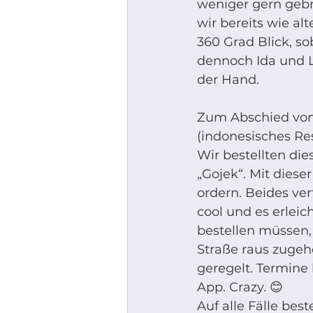
weniger gern gebr
wir bereits wie al
360 Grad Blick, so
dennoch Ida und L
der Hand. 
Zum Abschied von
(indonesisches Res
Wir bestellten die
„Gojek“. Mit diese
ordern. Beides ver
cool und es erlei
bestellen müssen, 
Straße raus zugeh
geregelt. Termine 
App. Crazy. 😊
Auf alle Fälle best