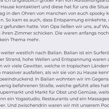
a ich unglaublich großer Fan von Aufstellungsarbe
Hause kontaktiert und diese hat für uns die Situa
mag in den Ohren von manchen von euch spooky kl
an. So kam es auch, dass Entspannung einkehrte, 
tz gefunden hatte. Von Opa ließen wir uns, auf W
n ihren Zimmer schicken. Die waren anfangs noch 
 kein Thema mehr. 
weiter westlich nach Balian. Balian ist ein Surferö
er Strand, hohe Wellen und Entspannung waren a
en wir viele Gewitter, welche in tropischen Länder
massiver ausfallen, als wir sie von zu Hause ken
r beeindruckend. In Balian wohnten wir im Gegens
enig befahrenen Straße, welche gefühlt alles hat
Supermarkt und Markt für Obst und Gemüse, weite
n ein Yogastudio, Restaurants und ein Massages
r. Und zwischendrin waren wir mit unserem Pool. 