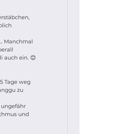
erstäbchen, 
lich 
n… Manchmal 
erall 
 auch ein. 😊 
 5 Tage weg 
anggu zu 
 ungefähr 
ythmus und 