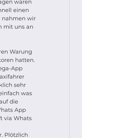
Tagen waren 
nell einen 
er nahmen wir 
n mit uns an 
ren Warung 
oren hatten. 
mega-App 
axifahrer 
lich sehr 
einfach was 
auf die 
Whats App 
ft via Whats 
. Plötzlich 