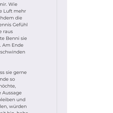
mir. Wie 
e Luft mehr 
chdem die 
ennis Gefühl 
e raus 
te Benni sie 
e. Am Ende 
erschwinden 
ss sie gerne 
nde so 
öchte, 
e Aussage 
bleiben und 
len, würden 