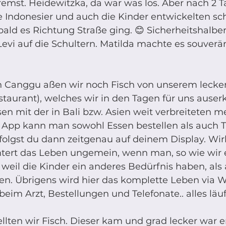
emst. Heidewitzka, da war was los. Aber nach 2 
te Indonesier und auch die Kinder entwickelten sch
bald es Richtung Straße ging. 😊 Sicherheitshalb
evi auf die Schultern. Matilda machte es souverä
 Canggu aßen wir noch Fisch von unserem lecke
taurant), welches wir in den Tagen für uns auserk
sen mit der in Bali bzw. Asien weit verbreiteten 
r App kann man sowohl Essen bestellen als auch T
folgst du dann zeitgenau auf deinem Display. Wirk
chtert das Leben ungemein, wenn man, so wie wir 
weil die Kinder ein anderes Bedürfnis haben, als 
en. Übrigens wird hier das komplette Leben via 
beim Arzt, Bestellungen und Telefonate.. alles läu
ellten wir Fisch. Dieser kam und grad lecker war er