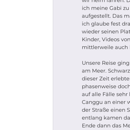
wir heim fahren. D
ich meine Gabi zu 
aufgestellt. Das 
ich glaube fest dr
wieder seinen Pla
Kinder, Videos vo
mittlerweile auch
Unsere Reise ging 
am Meer. Schwarz
dieser Zeit erlebt
phasenweise doch 
auf alle Fälle seh
Canggu an einer w
der Straße einen 
entlang kamen dan
Ende dann das Mee