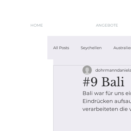
HOME
ANGEBOTE
All Posts
Seychellen
Australi
dohrmanndaniel
#9 Bali
Bali war für uns e
Eindrücken aufsau
verarbeiteten die 