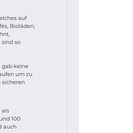
elches auf 
és, Bioläden, 
hnt, 
 sind so 
 gab keine 
aufen um zu 
 sicheren 
als 
und 100 
d auch 