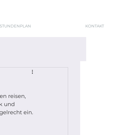
STUNDENPLAN
KONTAKT
n reisen, 
k und 
elrecht ein. 