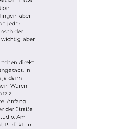
it bin, habe 
tion 
ingen, aber 
da jeder 
unsch der 
wichtig, aber 
rtchen direkt 
ngesagt. In 
n ja dann 
nen. Waren 
atz zu 
te. Anfang 
r der Straße 
tudio. Am 
Perfekt. In 