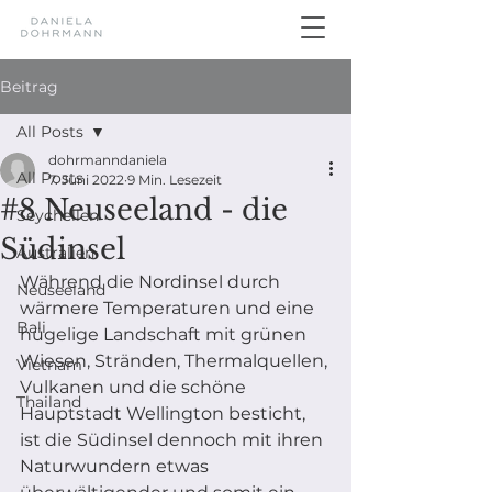
Beitrag
All Posts
dohrmanndaniela
All Posts
7. Juni 2022
9 Min. Lesezeit
#8 Neuseeland - die
Seychellen
Südinsel
Australien
Während die Nordinsel durch 
Neuseeland
wärmere Temperaturen und eine 
Bali
hügelige Landschaft mit grünen 
Wiesen, Stränden, Thermalquellen, 
Vietnam
Vulkanen und die schöne 
Thailand
Hauptstadt Wellington besticht, 
ist die Südinsel dennoch mit ihren 
Naturwundern etwas 